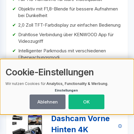
Objektiv mit F1,8-Blende für bessere Aufnahmen
bei Dunkelheit
2,0 Zoll TFT-Farbdisplay zur einfachen Bedienung
Drahtlose Verbindung über KENWOOD App für
Videozugriff
Intelligenter Parkmodus mit verschiedenen
Überwachungsmodi
Cookie-Einstellungen
Zum Shop
Wir nutzen Cookies für
Analytics, Functionality & Werbung
.
Einstellungen
Ablehnen
OK
AZDOME
Dashcam Vorne
Hinten 4K